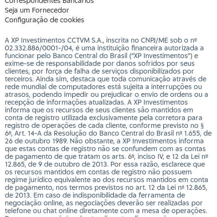
Correspondentes Bancários
Seja um Fornecedor
Configuração de cookies
A XP Investimentos CCTVM S.A., inscrita no CNPJ/ME sob o nº
02.332.886/0001-/­04, é uma instituição financeira autorizada a
funcionar pelo Banco Central do Brasil (“XP Investimentos”) e
exime-se de responsabilidade por danos sofridos por seus
clientes, por força de falha de serviços disponibilizados por
terceiros. Ainda sim, destaca que toda comunicação através de
rede mundial de computadores está sujeita a interrupções ou
atrasos, podendo impedir ou prejudicar o envio de ordens ou a
recepção de informações atualizadas. A XP Investimentos
informa que os recursos de seus clientes são mantidos em
conta de registro utilizada exclusivamente pela corretora para
registro de operações de cada cliente, conforme previsto no §
6º, Art. 14-A da Resolução do Banco Central do Brasil nº 1.655, de
26 de outubro 1989. Não obstante, a XP Investimentos informa
que estas contas de registro não se confundem com as contas
de pagamento de que tratam os arts. 6º, inciso IV, e 12 da Lei nº
12.865, de 9 de outubro de 2013. Por essa razão, esclarece que
os recursos mantidos em contas de registro não possuem
regime jurídico equivalente ao dos recursos mantidos em conta
de pagamento, nos termos previstos no art. 12 da Lei nº 12.865,
de 2013. Em caso de indisponibilidade da ferramenta de
negociação online, as negociações deverão ser realizadas por
telefone ou chat online diretamente com a mesa de operações.