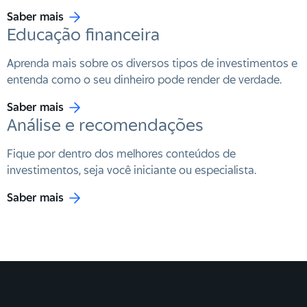
Saber mais
Educação financeira
Aprenda mais sobre os diversos tipos de investimentos e
entenda como o seu dinheiro pode render de verdade.
Saber mais
Análise e recomendações
Fique por dentro dos melhores conteúdos de
investimentos, seja você iniciante ou especialista.
Saber mais