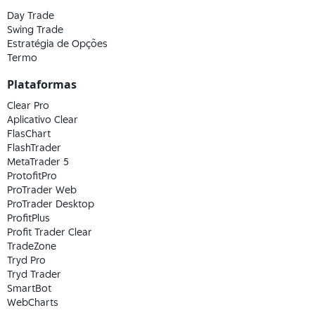
Day Trade
Swing Trade
Estratégia de Opções
Termo
Plataformas
Clear Pro
Aplicativo Clear
FlasChart
FlashTrader
MetaTrader 5
ProtofitPro
ProTrader Web
ProTrader Desktop
ProfitPlus
Profit Trader Clear
TradeZone
Tryd Pro
Tryd Trader
SmartBot
WebCharts