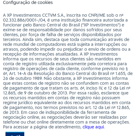
Configuração de cookies
A XP Investimentos CCTVM S.A., inscrita no CNPJ/ME sob o nº
02.332.886/0001-/­04, é uma instituição financeira autorizada a
funcionar pelo Banco Central do Brasil (“XP Investimentos”) e
exime-se de responsabilidade por danos sofridos por seus
clientes, por força de falha de serviços disponibilizados por
terceiros. Ainda sim, destaca que toda comunicação através de
rede mundial de computadores está sujeita a interrupções ou
atrasos, podendo impedir ou prejudicar o envio de ordens ou a
recepção de informações atualizadas. A XP Investimentos
informa que os recursos de seus clientes são mantidos em
conta de registro utilizada exclusivamente pela corretora para
registro de operações de cada cliente, conforme previsto no §
6º, Art. 14-A da Resolução do Banco Central do Brasil nº 1.655, de
26 de outubro 1989. Não obstante, a XP Investimentos informa
que estas contas de registro não se confundem com as contas
de pagamento de que tratam os arts. 6º, inciso IV, e 12 da Lei nº
12.865, de 9 de outubro de 2013. Por essa razão, esclarece que
os recursos mantidos em contas de registro não possuem
regime jurídico equivalente ao dos recursos mantidos em conta
de pagamento, nos termos previstos no art. 12 da Lei nº 12.865,
de 2013. Em caso de indisponibilidade da ferramenta de
negociação online, as negociações deverão ser realizadas por
telefone ou chat online diretamente com a mesa de operações.
Para acessar a página de atendimento,
clique aqui
.