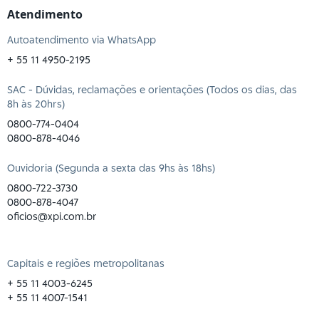
Atendimento
Autoatendimento via WhatsApp
+ 55 11 4950-2195
SAC - Dúvidas, reclamações e orientações (Todos os dias, das
8h às 20hrs)
0800-774-0404
0800-878-4046
Ouvidoria (Segunda a sexta das 9hs às 18hs)
0800-722-3730
0800-878-4047
oficios@xpi.com.br
Capitais e regiões metropolitanas
+ 55 11 4003-6245
+ 55 11 4007-1541