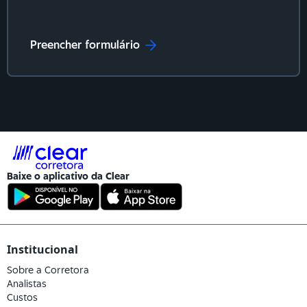
Preencher formulário
Baixe o aplicativo da
Clear
Institucional
Sobre a Corretora
Analistas
Custos