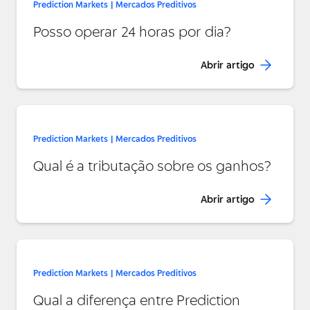
Prediction Markets | Mercados Preditivos
Posso operar 24 horas por dia?
Abrir artigo
Prediction Markets | Mercados Preditivos
Qual é a tributação sobre os ganhos?
Abrir artigo
Prediction Markets | Mercados Preditivos
Qual a diferença entre Prediction